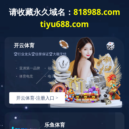
切
换
导
航
创意箱
立即咨询
产品详情
电话：
020-82692703