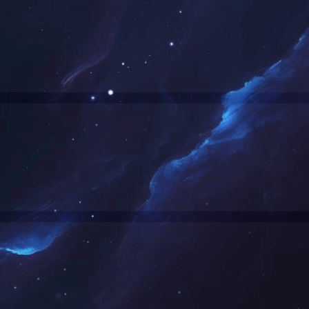
手机官方网站入口 Copyright ©
粤ICP备14100838号
技术支持:
网投正规在线平台（中国）有限公司官网
|
乐鱼手机网页版登录入口
|
江南