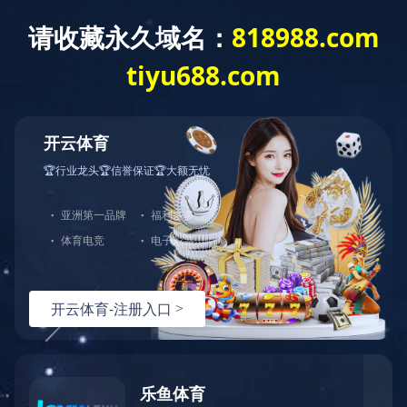
切
换
导
航
打包箱
立即咨询
产品详情
电话：
020-82692703