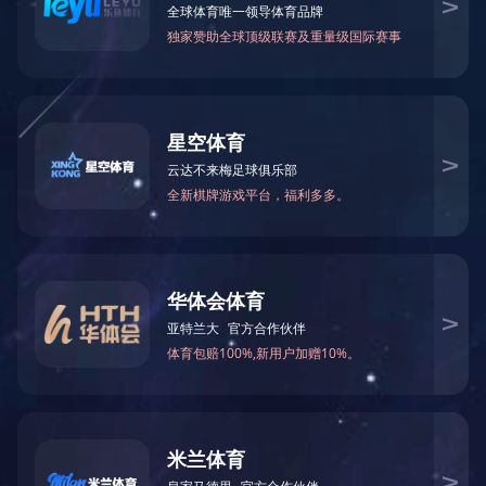
手机：
13922287881
邮箱：
zhuoyuehouse@163.com
地址：
广州市增城区石滩镇岗尾村
手机扫一扫获取更多内容
©版权所有 MK手机官方网站入口 Copyright ©
粤ICP备14100838号
技术支
持: