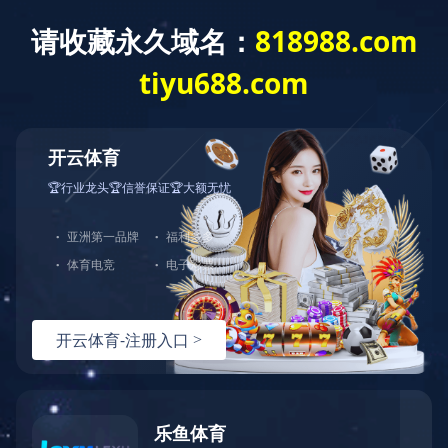
切
换
导
航
打包箱