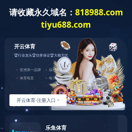
切
换
导
航
打包箱
立即咨询
产品详情
电话：
020-82692703