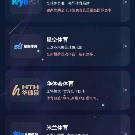
手机：
13922287881
邮箱：
zhuoyuehouse@163.com
地址：
广州市增城区石滩镇岗尾村
手机扫一扫获取更多内容
©版权所有 MK手机官方网站入口 Copyright ©
粤ICP备14100838号
技术支
持: