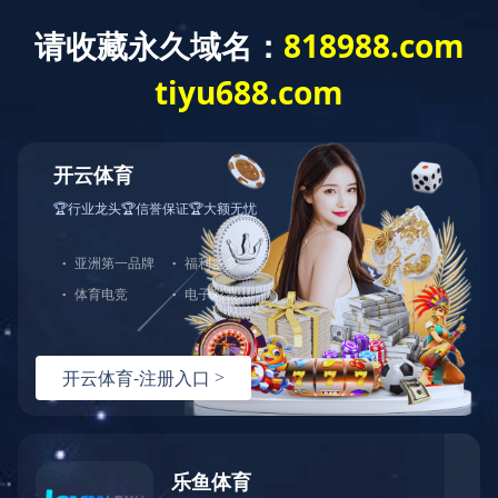
切
换
导
航
打包箱