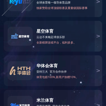
立即咨询
产品详情
电话：
020-82692703
手机：
13922287881
邮箱：
zhuoyuehouse@163.com
地址：
广州市增城区石滩镇岗尾村
手机扫一扫获取更多内容
©版权所有 MK手机官方网站入口 Copyright ©
粤ICP备14100838号
技术支
持: